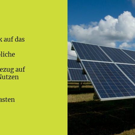
k auf das
liche
ezug auf
Nutzen
asten