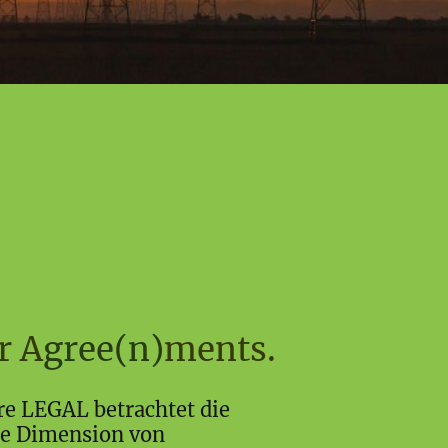
r A
gree(n)
ments.
e LEGAL betrachtet die
he Dimension von