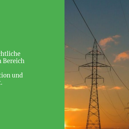
chtliche
 Bereich
tion und
.