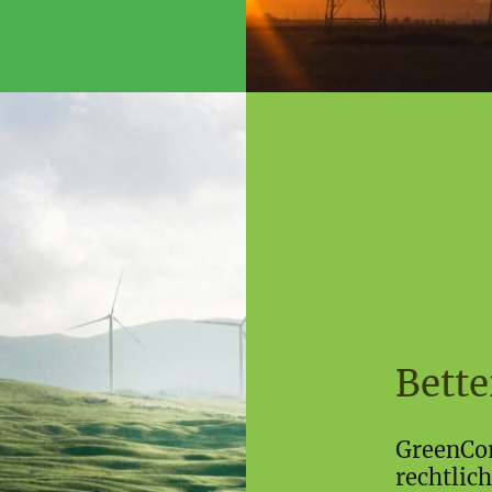
Bette
GreenCor
rechtlic